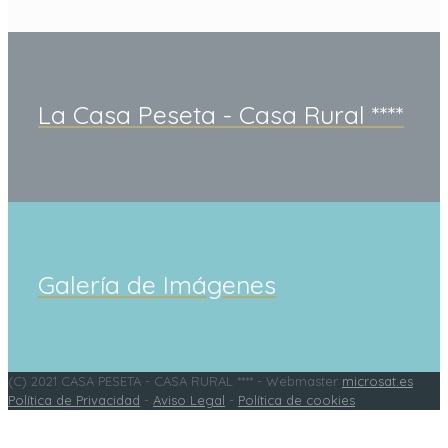
La Casa Peseta - Casa Rural ****
Galería de Imágenes
(C) 2021 CASA PESETA - CASA RURAL **** - Webmaster
microsat.es
Política de Privacidad
-
Aviso Legal
-
Política de cookies